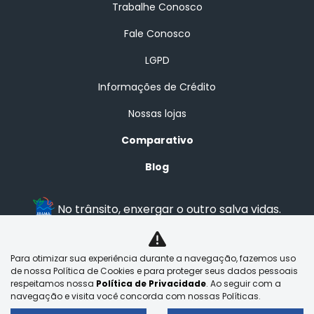
Trabalhe Conosco
Fale Conosco
LGPD
Informações de Crédito
Nossas lojas
Comparativo
Blog
No trânsito, enxergar o outro salva vidas.
Para otimizar sua experiência durante a navegação, fazemos uso
BRASAL VEICULOS LTDA
de nossa Política de Cookies e para proteger seus dados pessoais
29.525.970/0001-92
respeitamos nossa
Política de Privacidade
. Ao seguir com a
navegação e visita você concorda com nossas Políticas.