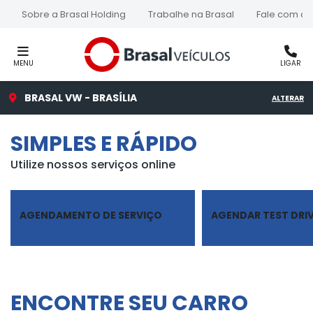
Sobre a Brasal Holding
Trabalhe na Brasal
Fale com a 
MENU
LIGAR
BRASAL VW - BRASÍLIA
ALTERAR
SIMPLES E RÁPIDO
Utilize nossos serviços online
AGENDAMENTO DE SERVIÇO
AGENDAR TEST DRI
ENCONTRE SEU CARRO