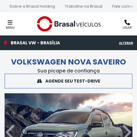
Sobre a Brasal Holding
Trabalhe na Brasal
Fale com a 
MENU
LIGAR
BRASAL VW - BRASÍLIA
ALTERAR
VOLKSWAGEN
NOVA SAVEIRO
Sua picape de confiança
AGENDE SEU TEST-DRIVE
Anterior
Próx