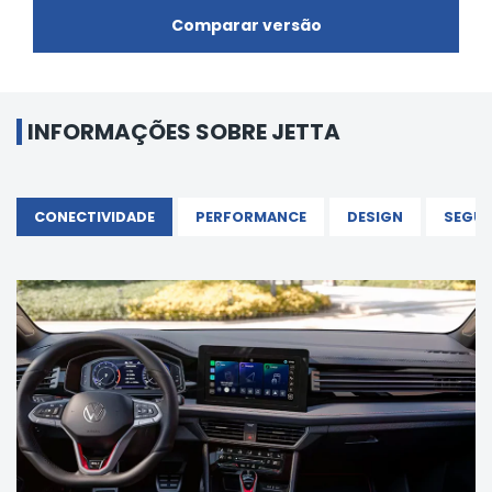
Comparar versão
INFORMAÇÕES SOBRE JETTA
CONECTIVIDADE
PERFORMANCE
DESIGN
SEGU