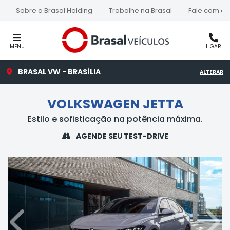
Sobre a Brasal Holding
Trabalhe na Brasal
Fale com a 
MENU
LIGAR
BRASAL VW - BRASÍLIA
ALTERAR
VOLKSWAGEN
JETTA
Estilo e sofisticação na potência máxima.
AGENDE SEU TEST-DRIVE
Anterior
Próx