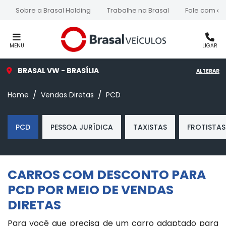
Sobre a Brasal Holding
Trabalhe na Brasal
Fale com a 
MENU
LIGAR
BRASAL VW - BRASÍLIA
ALTERAR
Home
Vendas Diretas
PCD
PCD
PESSOA JURÍDICA
TAXISTAS
FROTISTAS
CARROS COM DESCONTO PARA
PCD POR MEIO DE VENDAS
DIRETAS
Para você que precisa de um carro adaptado para