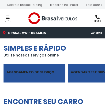
Sobre a Brasal Holding
Trabalhe na Brasal
Fale com a 
MENU
LIGAR
BRASAL VW - BRASÍLIA
ALTERAR
SIMPLES E RÁPIDO
Utilize nossos serviços online
AGENDAMENTO DE SERVIÇO
AGENDAR TEST DRI
ENCONTRE SEU CARRO