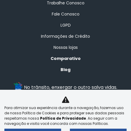
Trabalhe Conosco
Fale Conosco
LGPD
Informações de Crédito
Nossas lojas
Comparativo
Blog
No trânsito, enxergar o outro salva vidas.
Para otimizar sua experiência durante a navegação, fazemos uso
BRASAL VEICULOS LTDA
de nossa Política de Cookies e para proteger seus dados pessoais
29.525.970/0001-92
respeitamos nossa
Política de Privacidade
. Ao seguir com a
navegação e visita você concorda com nossas Políticas.