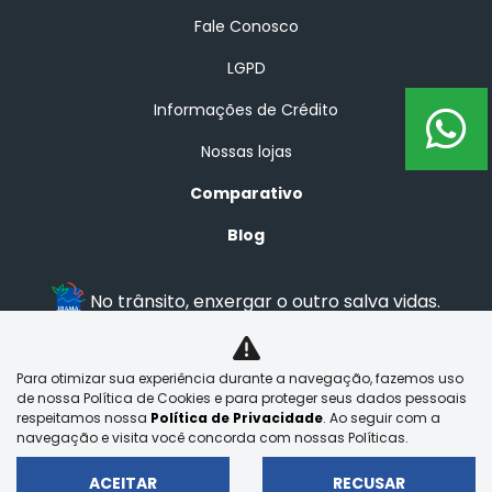
Fale Conosco
LGPD
Informações de Crédito
Nossas lojas
Comparativo
Blog
No trânsito, enxergar o outro salva vidas.
Para otimizar sua experiência durante a navegação, fazemos uso
BRASAL VEICULOS LTDA
de nossa Política de Cookies e para proteger seus dados pessoais
29.525.970/0001-92
respeitamos nossa
Política de Privacidade
. Ao seguir com a
navegação e visita você concorda com nossas Políticas.
ACEITAR
RECUSAR