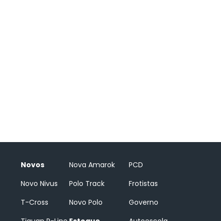
Novos
Nova Amarok
PCD
Novo Nivus
Polo Track
Frotistas
T-Cross
Novo Polo
Governo