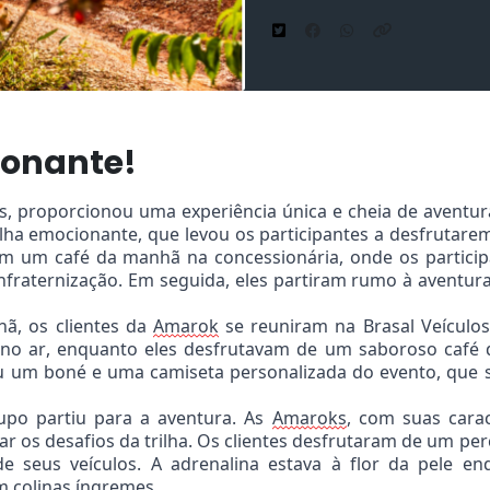
onante!
los, proporcionou uma experiência única e cheia de aventur
rilha emocionante, que levou os participantes a desfruta
m um café da manhã na concessionária, onde os particip
raternização. Em seguida, eles partiram rumo à aventura
ã, os clientes da
Amarok
se reuniram na Brasal Veículo
 no ar, enquanto eles desfrutavam de um saboroso café 
u um boné e uma camiseta personalizada do evento, que s
rupo partiu para a aventura. As
Amaroks
, com suas carac
r os desafios da trilha. Os clientes desfrutaram de um p
e seus veículos. A adrenalina estava à flor da pele e
m colinas íngremes.