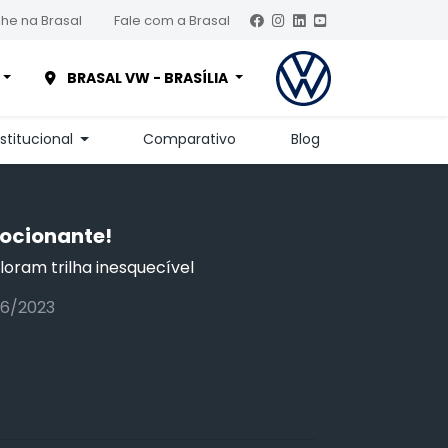
he na Brasal
Fale com a Brasal
BRASAL VW - BRASÍLIA
nstitucional
Comparativo
Blog
ocionante!
oram trilha inesquecível
06/2023