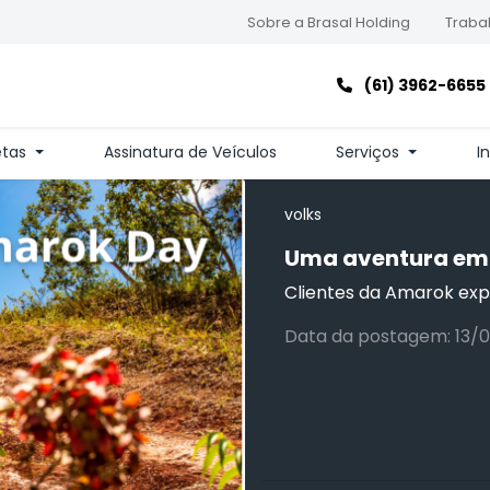
Sobre a Brasal Holding
Trabal
(61) 3962-6655
etas
Assinatura de Veículos
Serviços
I
volks
Uma aventura em
Clientes da Amarok expl
Data da postagem: 13/