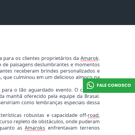
a para os clientes proprietários da
Amarok
.
rem de paisagens deslumbrantes e momentos
antes receberam brindes personalizados e
, que culminou em um delicioso almoço na
FALE CONOSCO
s para o tão aguardado evento. O clima de
da manhã oferecido pela equipe da Brasal.
erviriam como lembranças especiais dessa
terísticas robustas e capacidade off-
road
,
ercurso repleto de obstáculos, onde puderam
nquanto as
Amaroks
enfrentavam terrenos