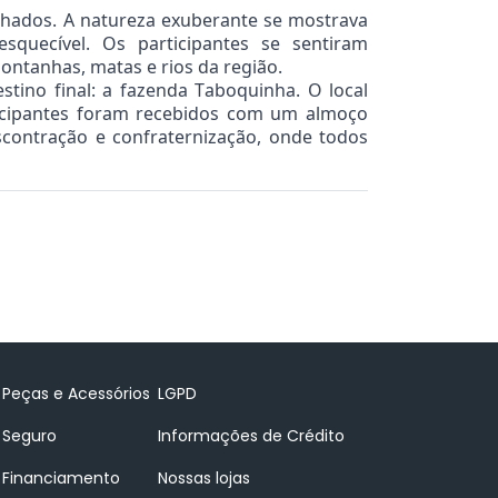
hados. A natureza exuberante se mostrava
quecível. Os participantes se sentiram
ntanhas, matas e rios da região.
tino final: a fazenda Taboquinha. O local
ticipantes foram recebidos com um almoço
scontração e confraternização, onde todos
Peças e Acessórios
LGPD
Seguro
Informações de Crédito
Financiamento
Nossas lojas