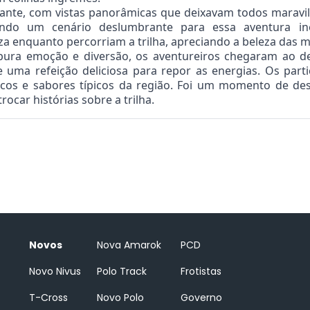
ante, com vistas panorâmicas que deixavam todos maravil
do um cenário deslumbrante para essa aventura ines
 enquanto percorriam a trilha, apreciando a beleza das mo
 pura emoção e diversão, os aventureiros chegaram ao des
e uma refeição deliciosa para repor as energias. Os par
scos e sabores típicos da região. Foi um momento de de
ocar histórias sobre a trilha.
Novos
Nova Amarok
PCD
Novo Nivus
Polo Track
Frotistas
T-Cross
Novo Polo
Governo