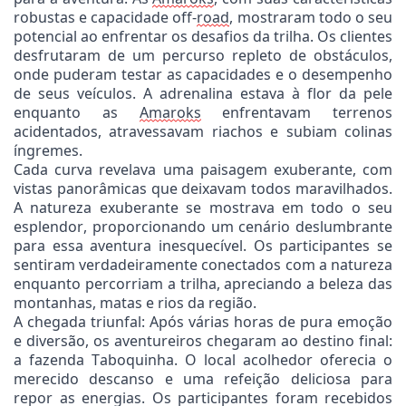
robustas e capacidade off-
road
, mostraram todo o seu
potencial ao enfrentar os desafios da trilha. Os clientes
desfrutaram de um percurso repleto de obstáculos,
onde puderam testar as capacidades e o desempenho
de seus veículos. A adrenalina estava à flor da pele
enquanto as
Amaroks
enfrentavam terrenos
acidentados, atravessavam riachos e subiam colinas
íngremes.
Cada curva revelava uma paisagem exuberante, com
vistas panorâmicas que deixavam todos maravilhados.
A natureza exuberante se mostrava em todo o seu
esplendor, proporcionando um cenário deslumbrante
para essa aventura inesquecível. Os participantes se
sentiram verdadeiramente conectados com a natureza
enquanto percorriam a trilha, apreciando a beleza das
montanhas, matas e rios da região.
A chegada triunfal: Após várias horas de pura emoção
e diversão, os aventureiros chegaram ao destino final:
a fazenda Taboquinha. O local acolhedor oferecia o
merecido descanso e uma refeição deliciosa para
repor as energias. Os participantes foram recebidos