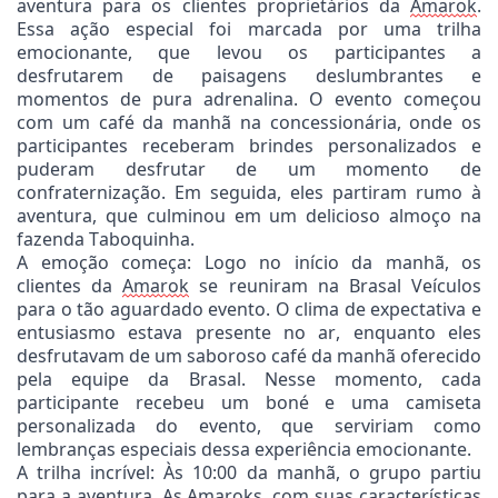
aventura para os clientes proprietários da
Amarok
.
Essa ação especial foi marcada por uma trilha
emocionante, que levou os participantes a
desfrutarem de paisagens deslumbrantes e
momentos de pura adrenalina. O evento começou
com um café da manhã na concessionária, onde os
participantes receberam brindes personalizados e
puderam desfrutar de um momento de
confraternização. Em seguida, eles partiram rumo à
aventura, que culminou em um delicioso almoço na
fazenda Taboquinha.
A emoção começa: Logo no início da manhã, os
clientes da
Amarok
se reuniram na Brasal Veículos
para o tão aguardado evento. O clima de expectativa e
entusiasmo estava presente no ar, enquanto eles
desfrutavam de um saboroso café da manhã oferecido
pela equipe da Brasal. Nesse momento, cada
participante recebeu um boné e uma camiseta
personalizada do evento, que serviriam como
lembranças especiais dessa experiência emocionante.
A trilha incrível: Às 10:00 da manhã, o grupo partiu
para a aventura. As
Amaroks
, com suas características