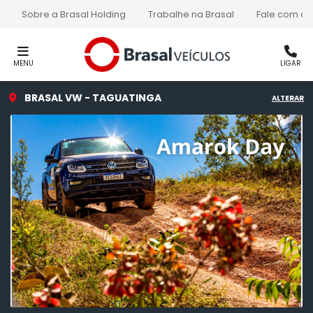
Sobre a Brasal Holding
Trabalhe na Brasal
Fale com a 
MENU
LIGAR
BRASAL VW - TAGUATINGA
ALTERAR