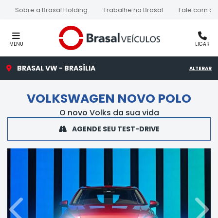
Sobre a Brasal Holding
Trabalhe na Brasal
Fale com a 
MENU
LIGAR
BRASAL VW - BRASÍLIA
ALTERAR
VOLKSWAGEN
NOVO POLO
O novo Volks da sua vida
AGENDE SEU TEST-DRIVE
Anterior
Próx