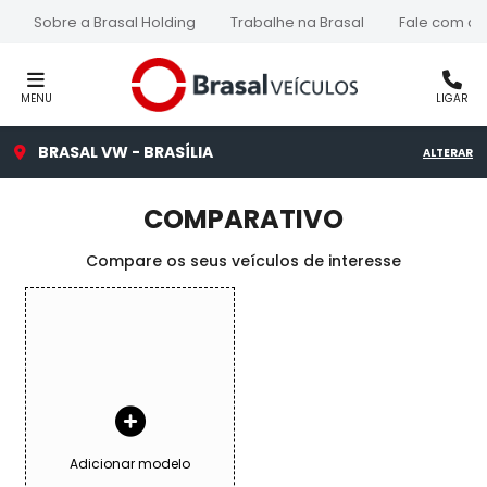
Sobre a Brasal Holding
Trabalhe na Brasal
Fale com a 
MENU
LIGAR
BRASAL VW - BRASÍLIA
ALTERAR
COMPARATIVO
Compare os seus veículos de interesse
Adicionar modelo