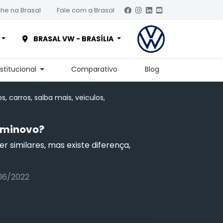
he na Brasal
Fale com a Brasal
BRASAL VW - BRASÍLIA
nstitucional
Comparativo
Blog
, carros, saiba mais, veiculos,
eminovo?
 similares, mas existe diferença,
06/2022