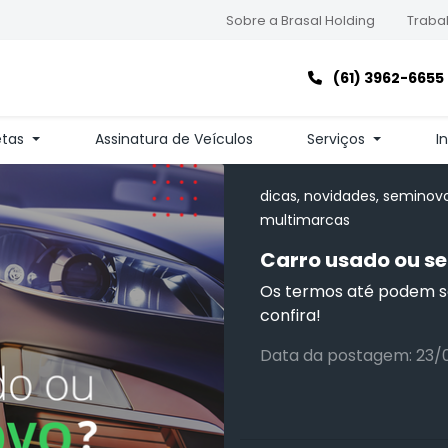
Sobre a Brasal Holding
Trabal
(61) 3962-6655
etas
Assinatura de Veículos
Serviços
I
dicas, novidades, seminovos
multimarcas
Carro usado ou s
Os termos até podem ser
confira!
Data da postagem: 23/