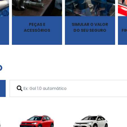
PEÇAS E
SIMULAR O VALOR
ACESSÓRIOS
DO SEU SEGURO
F
O