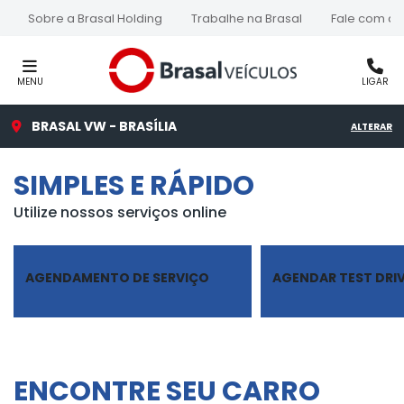
Sobre a Brasal Holding
Trabalhe na Brasal
Fale com a 
MENU
LIGAR
BRASAL VW - BRASÍLIA
ALTERAR
SIMPLES E RÁPIDO
Utilize nossos serviços online
AGENDAMENTO DE SERVIÇO
AGENDAR TEST DRI
ENCONTRE SEU CARRO