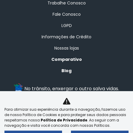
Trabalhe Conosco
Fale Conosco
LGPD
Informações de Crédito
Nossas lojas
Comparativo
Blog
No trânsito, enxergar o outro salva vidas.
Para otimizar sua experiência durante a navegação, fazemos uso
BRASAL VEICULOS LTDA
de nossa Política de Cookies e para proteger seus dados pessoais
29.525.970/0001-92
respeitamos nossa
Política de Privacidade
. Ao seguir com a
navegação e visita você concorda com nossas Políticas.