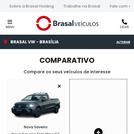
Sobre a Brasal Holding
Trabalhe na Brasal
Fale com a 
MENU
LIGAR
BRASAL VW - BRASÍLIA
ALTERAR
COMPARATIVO
Compare os seus veículos de interesse
Nova Saveiro