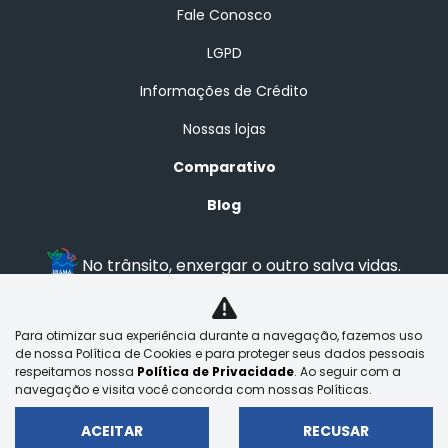
Fale Conosco
LGPD
Informações de Crédito
Nossas lojas
Comparativo
Blog
No trânsito, enxergar o outro salva vidas.
Para otimizar sua experiência durante a navegação, fazemos uso
BRASAL VEICULOS LTDA
de nossa Política de Cookies e para proteger seus dados pessoais
29.525.970/0002-73
respeitamos nossa
Política de Privacidade
. Ao seguir com a
navegação e visita você concorda com nossas Políticas.
ACEITAR
RECUSAR
Desenvolvido pela DEALERSPACE ® Direitos Reservados.