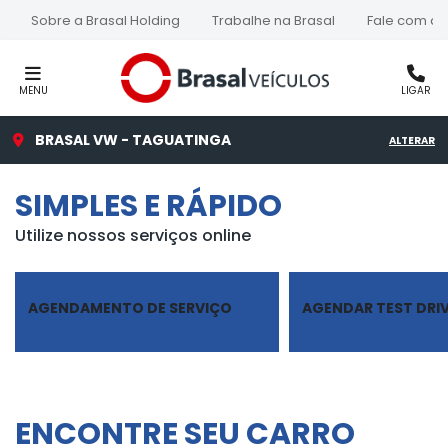
Sobre a Brasal Holding
Trabalhe na Brasal
Fale com a 
MENU
LIGAR
BRASAL VW - TAGUATINGA
ALTERAR
SIMPLES E RÁPIDO
Utilize nossos serviços online
AGENDAMENTO DE SERVIÇO
AGENDAR TEST DRI
ENCONTRE SEU CARRO