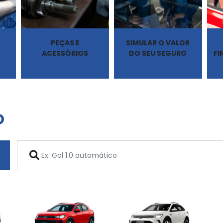
PEÇAS E
SIMULAR O VALOR
ACESSÓRIOS
DO SEU SEGURO
F
O