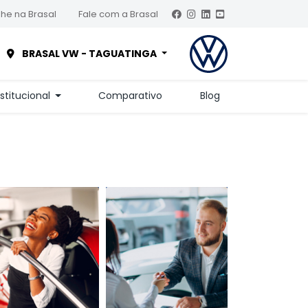
he na Brasal
Fale com a Brasal
BRASAL VW - TAGUATINGA
nstitucional
Comparativo
Blog