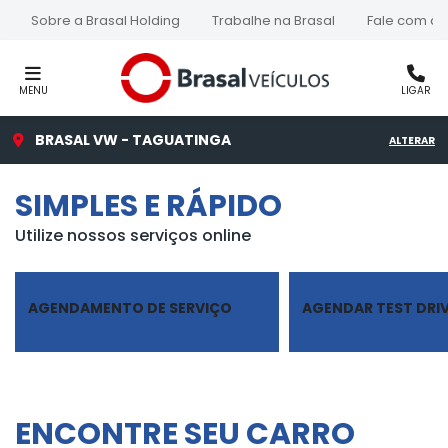
Sobre a Brasal Holding
Trabalhe na Brasal
Fale com a 
MENU
LIGAR
BRASAL VW - TAGUATINGA
ALTERAR
SIMPLES E RÁPIDO
Utilize nossos serviços online
AGENDAMENTO DE SERVIÇO
AGENDAR TEST DRI
ENCONTRE SEU CARRO