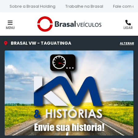
Sobre a Brasal Holding
Trabalhe na Brasal
Fale com a 
MENU
LIGAR
BRASAL VW - TAGUATINGA
ALTERAR