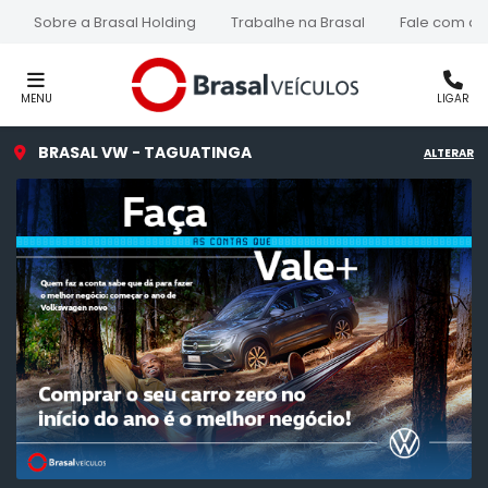
Sobre a Brasal Holding
Trabalhe na Brasal
Fale com a 
MENU
LIGAR
BRASAL VW - TAGUATINGA
ALTERAR