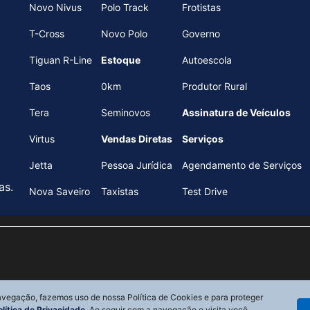
Novo Nivus
Polo Track
Frotistas
T-Cross
Novo Polo
Governo
Tiguan R-Line
Estoque
Autoescola
Taos
0km
Produtor Rural
Tera
Seminovos
Assinatura de Veículos
Virtus
Vendas Diretas
Serviços
Jetta
Pessoa Jurídica
Agendamento de Serviços
as.
Nova Saveiro
Taxistas
Test Drive
navegação, fazemos uso de nossa Política de Cookies e para proteger
olítica de Privacidade
. Ao seguir com a navegação e visita você