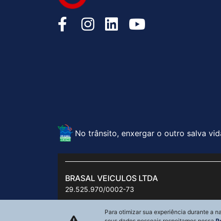
No trânsito, enxergar o outro salva vid
BRASAL VEICULOS LTDA
29.525.970/0002-73
Para otimizar sua experiência durante a 
seus dados pessoais respeitamos nossa
P