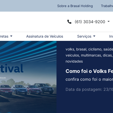
Sobre a Brasal Holding
Trabalh
(61) 3034-9200
iretas
Assinatura de Veículos
Serviços
In
volks, brasal, ciclismo, saúd
veiculos, multimarcas, dicas,
novidades
Como foi o Volks Fe
confira como foi o maior
Data da postagem: 23/1