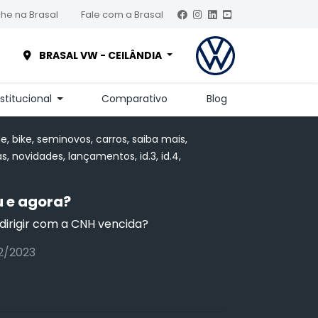
he na Brasal
Fale com a Brasal
BRASAL VW - CEILÂNDIA
nstitucional
Comparativo
Blog
de, bike, seminovos, carros, saiba mais,
s, novidades, lançamentos, id.3, id.4,
 e agora?
irigir com a CNH vencida?
2/2023