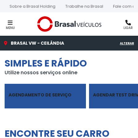
Sobre a Brasal Holding
Trabalhe na Brasal
Fale com a 
MENU
LIGAR
BRASAL VW - CEILÂNDIA
ALTERAR
SIMPLES E RÁPIDO
Utilize nossos serviços online
AGENDAMENTO DE SERVIÇO
AGENDAR TEST DRI
ENCONTRE SEU CARRO