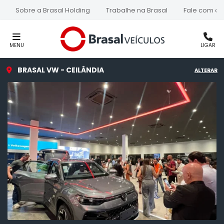
Sobre a Brasal Holding
Trabalhe na Brasal
Fale com a 
MENU
LIGAR
BRASAL VW - CEILÂNDIA
ALTERAR