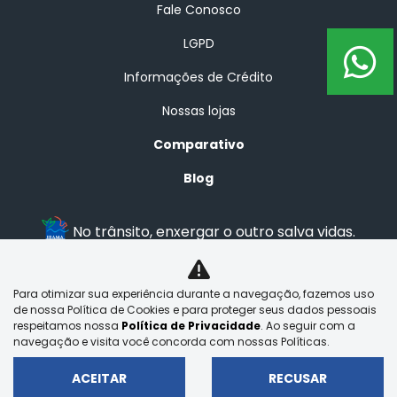
Fale Conosco
LGPD
Informações de Crédito
Nossas lojas
Comparativo
Blog
No trânsito, enxergar o outro salva vidas.
Para otimizar sua experiência durante a navegação, fazemos uso
BRASAL VEICULOS LTDA
de nossa Política de Cookies e para proteger seus dados pessoais
29.525.970/0004-35
respeitamos nossa
Política de Privacidade
. Ao seguir com a
navegação e visita você concorda com nossas Políticas.
ACEITAR
RECUSAR
Desenvolvido pela DEALERSPACE ® Direitos Reservados.