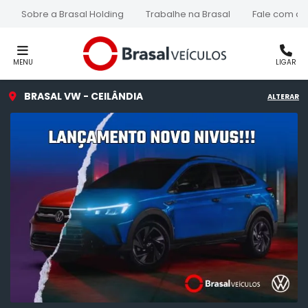
Sobre a Brasal Holding
Trabalhe na Brasal
Fale com a 
MENU
LIGAR
BRASAL VW - CEILÂNDIA
ALTERAR