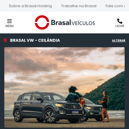
Sobre a Brasal Holding
Trabalhe na Brasal
Fale com a 
MENU
LIGAR
BRASAL VW - CEILÂNDIA
ALTERAR