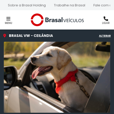
Sobre a Brasal Holding
Trabalhe na Brasal
Fale com a 
MENU
LIGAR
BRASAL VW - CEILÂNDIA
ALTERAR