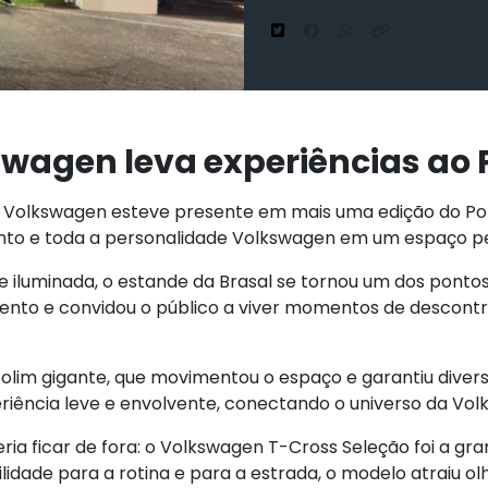
swagen leva experiências ao 
los Volkswagen esteve presente em mais uma edição do P
ento e toda a personalidade Volkswagen em um espaço p
 iluminada, o estande da Brasal se tornou um dos pontos
to e convidou o público a viver momentos de descontr
bolim gigante, que movimentou o espaço e garantiu dive
eriência leve e envolvente, conectando o universo da Volk
ria ficar de fora: o Volkswagen T-Cross Seleção foi a gr
idade para a rotina e para a estrada, o modelo atraiu ol