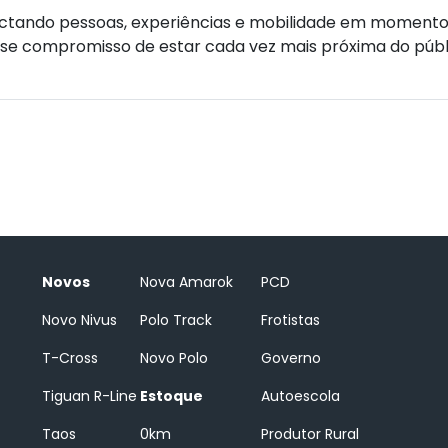
ctando pessoas, experiências e mobilidade em momentos 
se compromisso de estar cada vez mais próxima do públ
Novos
Nova Amarok
PCD
Novo Nivus
Polo Track
Frotistas
T-Cross
Novo Polo
Governo
Tiguan R-Line
Estoque
Autoescola
Taos
0km
Produtor Rural