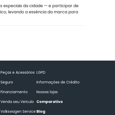
especiais da cidade — e participar de
ico, levando a essência da marca para
Peças e Acessórios
LGPD
Seguro
Informações de Crédito
Financiamento
Nossas lojas
Venda seu Veículo
Comparativo
Volkswagen Service
Blog