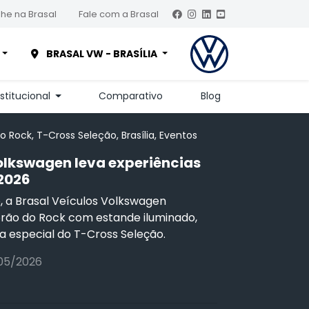
he na Brasal
Fale com a Brasal
BRASAL VW - BRASÍLIA
nstitucional
Comparativo
Blog
o Rock, T-Cross Seleção, Brasília, Eventos
olkswagen leva experiências
2026
o, a Brasal Veículos Volkswagen
rão do Rock com estande iluminado,
a especial do T-Cross Seleção.
05/2026