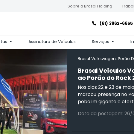
Sobre a Brasal Holding
Trabal
(61) 3962-6655
etas
Assinatura de Veículos
Serviços
I
Brasal Volkswagen, Porão D
Brasal Veículos V
ao Porão do Rock 
Nos dias 22 e 23 de mai
marcou presença no Po
pebolim gigante e ofert
Data da postagem: 26/